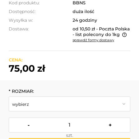
Kod produktu:
BBNS
Dostępność:
duża ilość
Wysyłka w:
24 godziny
Dostawa:
od 10,50 zł
- Poczta Polska
- list polecony do 1kg
sprawdź formy dostawy
Cena nie zawiera ewentualnych kosztów płatności
CENA:
75,00 zł
*
ROZMIAR:
-
+
szt.