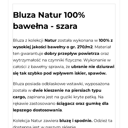
Bluza Natur 100%
bawełna - szara
Bluza z kolekcji
Natur
została wykonana w
100% z
wysokiej jakości bawełny
o gr. 270/m2
. Materiał
ten gwarantuje
dobry przepływ powietrza
oraz
wytrzymałość na czynniki fizyczne. Wykonanie w
całości z bawełny sprawia, że
ubranie nie dziurawi
się tak szybko pod wpływem iskier, spawów.
Bluza posiada odblaskowe wstawki, wyposażona
została w
dwie kieszenie na piersiach typu
cargo,
zapinana jest na guziki kryte patką. Na
rękawie zastosowano
ściągacz oraz gumkę dla
lepszego dostosowania
.
Kolekcja Natur zawiera
bluzę i spodnie.
Odzież ta
dostępna jest w naszym sklepie.