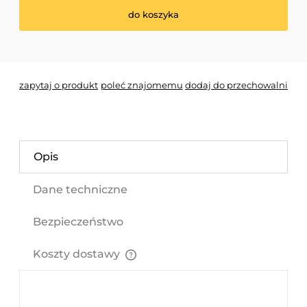
do koszyka
*
- Pole wymagane
zapytaj o produkt
poleć znajomemu
dodaj do przechowalni
Opis
Dane techniczne
Bezpieczeństwo
Koszty dostawy
Cena nie zawiera ewentualnych kosztów płatności