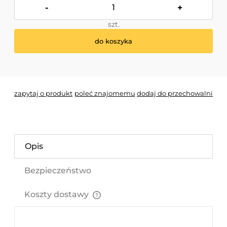
-
+
szt.
do koszyka
*
- Pole wymagane
zapytaj o produkt
poleć znajomemu
dodaj do przechowalni
Opis
Bezpieczeństwo
Koszty dostawy
Cena nie zawiera ewentualnych kosztów płatności