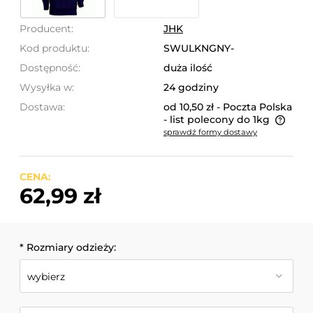
Producent:
JHK
Kod produktu:
SWULKNGNY-
Dostępność:
duża ilość
Wysyłka w:
24 godziny
Dostawa:
od 10,50 zł
- Poczta Polska
- list polecony do 1kg
sprawdź formy dostawy
Cena nie zawiera ewentualnych kosztów płatności
CENA:
62,99 zł
*
Rozmiary odzieży: