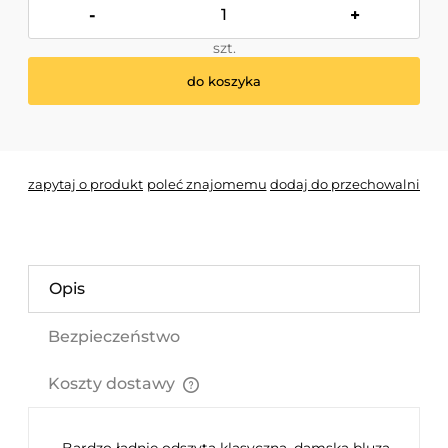
-
+
szt.
do koszyka
*
- Pole wymagane
zapytaj o produkt
poleć znajomemu
dodaj do przechowalni
Opis
Bezpieczeństwo
Koszty dostawy
Cena nie zawiera ewentualnych kosztów płatności