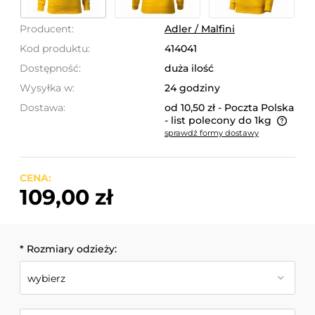
Producent:
Adler / Malfini
Kod produktu:
414041
Dostępność:
duża ilość
Wysyłka w:
24 godziny
Dostawa:
od 10,50 zł
- Poczta Polska
- list polecony do 1kg
sprawdź formy dostawy
Cena nie zawiera ewentualnych kosztów płatności
CENA:
109,00 zł
*
Rozmiary odzieży: