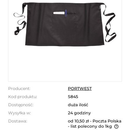
Producent:
PORTWEST
Kod produktu:
S845
Dostępność:
duża ilość
Wysyłka w:
24 godziny
Dostawa:
od 10,50 zł
- Poczta Polska
- list polecony do 1kg