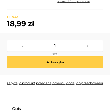
sprawdź formy dostawy
Cena nie zawiera ewentualnych kosztów płatności
CENA:
18,99 zł
-
+
szt.
do koszyka
zapytaj o produkt
poleć znajomemu
dodaj do przechowalni
Opis