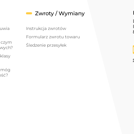
Zwroty / Wymiany
buwia
Instrukcja zwrotów
Formularz zwrotu towaru
- czym
Śledzenie przesyłek
owych?
klasy
wymóg
ość?