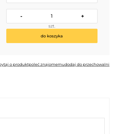
-
+
szt.
do koszyka
*
- Pole wymagane
pytaj o produkt
poleć znajomemu
dodaj do przechowalni