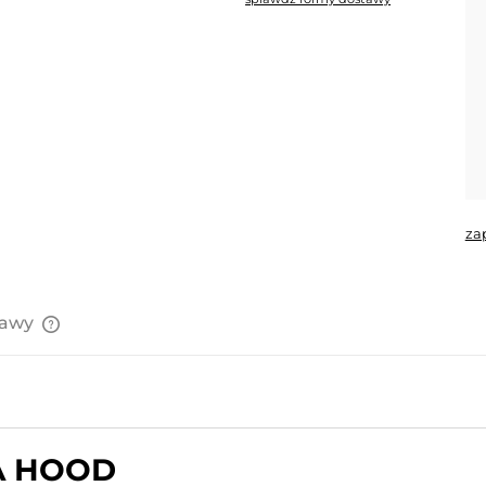
Cena nie zawiera ewentualnych
kosztów płatności
za
tawy
Cena nie zawiera ewentualnych
kosztów płatności
A HOOD