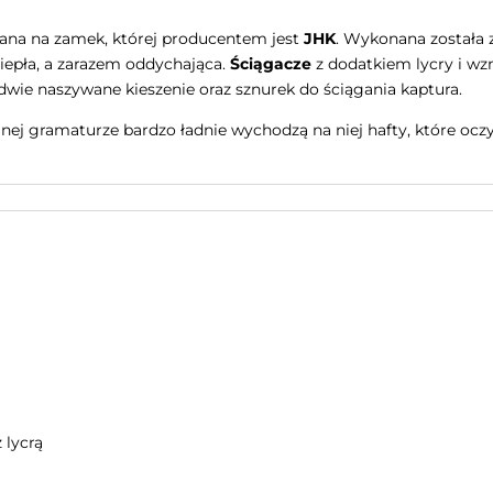
ana na zamek, której producentem jest
JHK
. Wykonana została 
 ciepła, a zarazem oddychająca.
Ściągacze
z dodatkiem lycry i w
dwie naszywane kieszenie oraz sznurek do ściągania kaptura.
malnej gramaturze bardzo ładnie wychodzą na niej hafty, które 
 lycrą