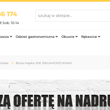
6 174
8 Sob. 10-14
bocza
Odzież gastronomiczna
Obuwie
Rękawice
Unisex
Bluza męska JHK SWUAHOOD KHAKI