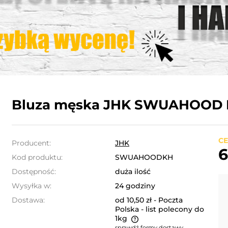
Bluza męska JHK SWUAHOOD 
CE
Producent:
JHK
6
Kod produktu:
SWUAHOODKH
Dostępność:
duża ilość
Wysyłka w:
24 godziny
Dostawa:
od 10,50 zł
- Poczta
Polska - list polecony do
1kg
sprawdź formy dostawy