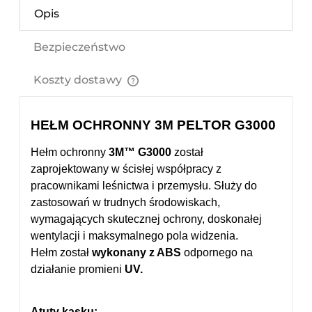
Opis
Bezpieczeństwo
Koszty dostawy
Cena nie zawiera ewentualnych kosztów płatności
HEŁM OCHRONNY 3M PELTOR G3000
Hełm ochronny
3M™ G3000
został
zaprojektowany w ścisłej współpracy z
pracownikami leśnictwa i przemysłu. Służy do
zastosowań w trudnych środowiskach,
wymagających skutecznej ochrony, doskonałej
wentylacji i maksymalnego pola widzenia.
Hełm został
wykonany z ABS
odpornego na
działanie promieni
UV.
Atuty kasku: