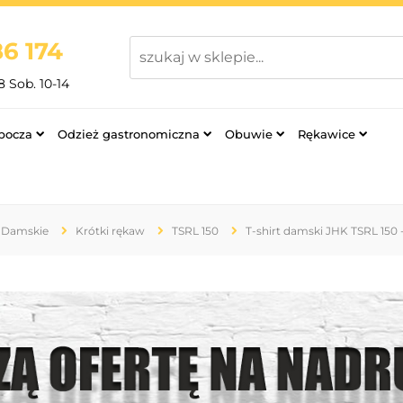
6 174
8 Sob. 10-14
bocza
Odzież gastronomiczna
Obuwie
Rękawice
Damskie
Krótki rękaw
TSRL 150
T-shirt damski JHK TSRL 150