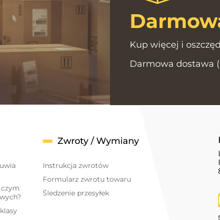
Darmowa
Kup więcej i oszczęd
Darmowa dostawa (Po
Zwroty / Wymiany
buwia
Instrukcja zwrotów
Formularz zwrotu towaru
- czym
Śledzenie przesyłek
owych?
klasy