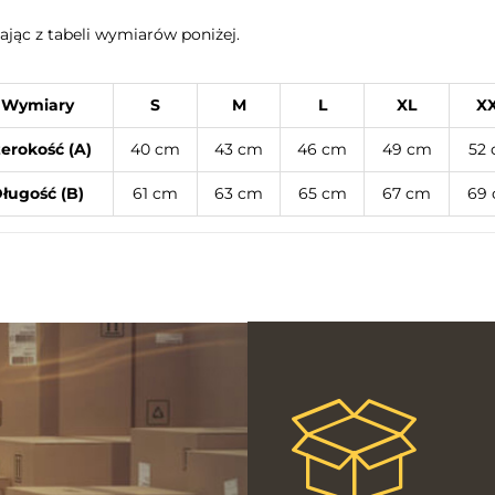
jąc z tabeli wymiarów poniżej.
Wymiary
S
M
L
XL
X
erokość (A)
40 cm
43 cm
46 cm
49 cm
52
ługość (B)
61 cm
63 cm
65 cm
67 cm
69