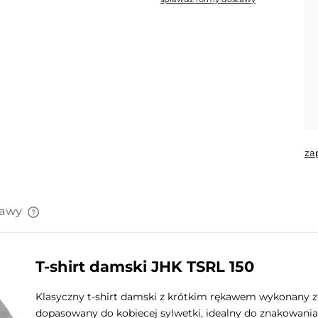
Cena nie zawiera ewentualnych
kosztów płatności
za
tawy
Cena nie zawiera ewentualnych
kosztów płatności
T-shirt damski JHK TSRL 150
Klasyczny t-shirt damski z krótkim rękawem wykonany z 
dopasowany do kobiecej sylwetki, idealny do znakowania