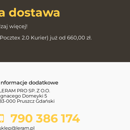
 dostawa
zaj więcej!
cztex 2.0 Kurier) już od 660,00 zł.
Informacje dodatkowe
LERAM PRO SP. Z O.O.
Ignacego Domeyki 5
83-000 Pruszcz Gdański
790 386 174
sklep@leram.pl