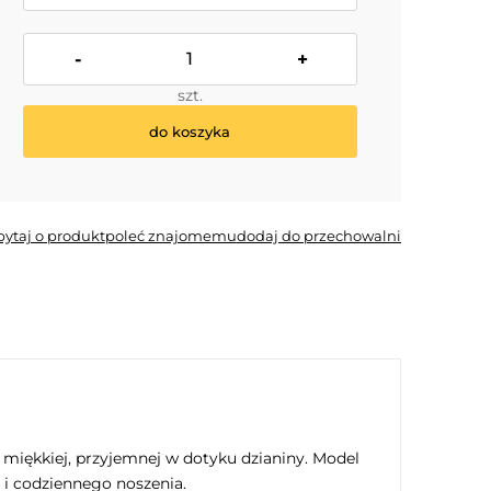
-
+
szt.
do koszyka
*
- Pole wymagane
pytaj o produkt
poleć znajomemu
dodaj do przechowalni
miękkiej, przyjemnej w dotyku dzianiny. Model
 i codziennego noszenia.