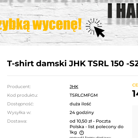
T-shirt damski JHK TSRL 150 -
CE
Producent:
JHK
1
Kod produktu:
TSRLCMFGM
Dostępność:
duża ilość
Wysyłka w:
24 godziny
Dostawa:
od 10,50 zł
- Poczta
Polska - list polecony do
1kg
sprawdź formy dostawy