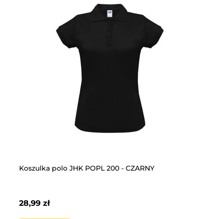
Koszulka polo JHK POPL 200 - CZARNY
Rę
28,99 zł
8,